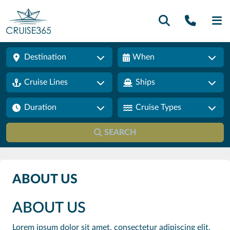
Call U
SE
Destination
When
Cruise Lines
Ships
Duration
Cruise Types
SEARCH
ABOUT US
ABOUT US
Lorem ipsum dolor sit amet, consectetur adipiscing elit.